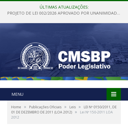
ÚLTIMAS ATUALIZAÇÕES:
PROJETO DE LEI 002/2026 APROVADO POR UNANIMIDADE EM SESSÃO ORDINÁRIA NESTA QUINTA – FEIRA 28 DE MAIO DE 2026
MENU
»
»
»
Home
Publicações Oficiais
Leis
LEI Nº 0150/2011, DE
»
01 DE DEZEMBRO DE 2011 (LOA 2012)
Lei Nº 150-2011 LOA
2012