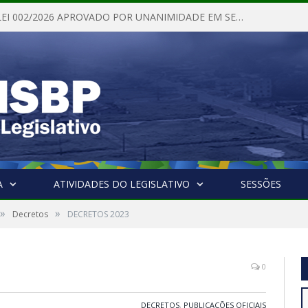
PROJETO DE LEI 002/2026 APROVADO POR UNANIMIDADE EM SESSÃO ORDINÁRIA NESTA QUINTA – FEIRA 28 DE MAIO DE 2026
A
ATIVIDADES DO LEGISLATIVO
SESSÕES
»
»
Decretos
DECRETOS 2023
0
DECRETOS
,
PUBLICAÇÕES OFICIAIS