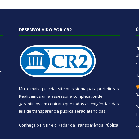
DESENVOLVIDO POR CR2
Ú
P
U
–
 a
F
Muito mais que
criar site
ou
sistema para prefeituras
!
B
Realizamos uma
assessoria
completa, onde
garantimos em contrato que todas as exigências das
P
leis de transparência pública
serão atendidas.
T
Conheça o
PNTP
e o
Radar da Transparência Pública
F