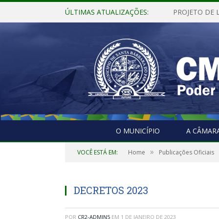
ÚLTIMAS ATUALIZAÇÕES:
O MUNICÍPIO
A CÂMAR
»
VOCÊ ESTÁ EM:
Home
Publicações Oficiais
DECRETOS 2023
POR
CR2-ADMIN5
EM
1 DE JANEIRO DE 2023