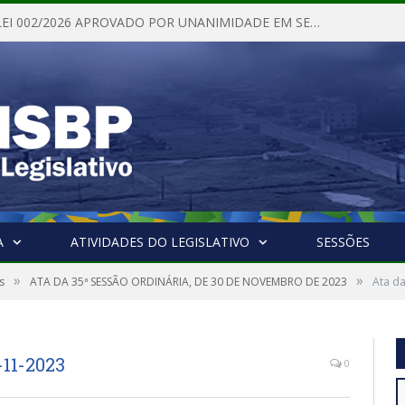
PROJETO DE LEI 002/2026 APROVADO POR UNANIMIDADE EM SESSÃO ORDINÁRIA NESTA QUINTA – FEIRA 28 DE MAIO DE 2026
A
ATIVIDADES DO LEGISLATIVO
SESSÕES
»
»
s
ATA DA 35ª SESSÃO ORDINÁRIA, DE 30 DE NOVEMBRO DE 2023
Ata da
-11-2023
0