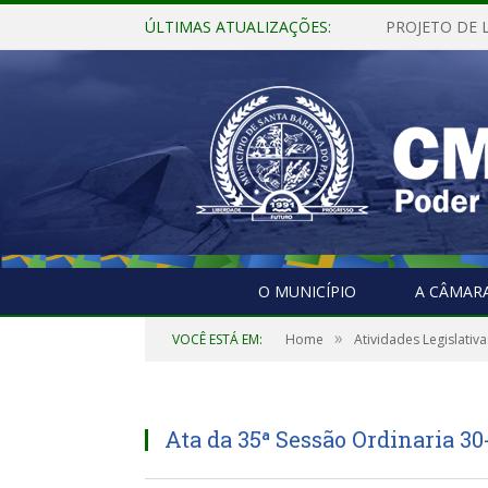
ÚLTIMAS ATUALIZAÇÕES:
O MUNICÍPIO
A CÂMAR
»
VOCÊ ESTÁ EM:
Home
Atividades Legislativa
Ata da 35ª Sessão Ordinaria 30