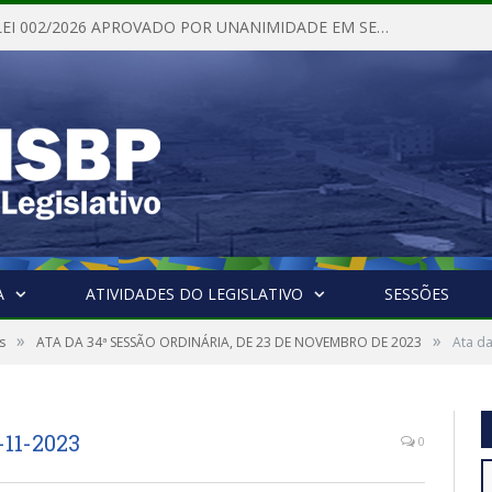
PROJETO DE LEI 002/2026 APROVADO POR UNANIMIDADE EM SESSÃO ORDINÁRIA NESTA QUINTA – FEIRA 28 DE MAIO DE 2026
A
ATIVIDADES DO LEGISLATIVO
SESSÕES
»
»
s
ATA DA 34ª SESSÃO ORDINÁRIA, DE 23 DE NOVEMBRO DE 2023
Ata da
-11-2023
0