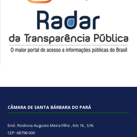
CÂMARA DE SANTA BÁRBARA DO PARÁ
End.: Rodovia Augusto Meira Filho , Km 16 , S/N
CEP: 68798-000