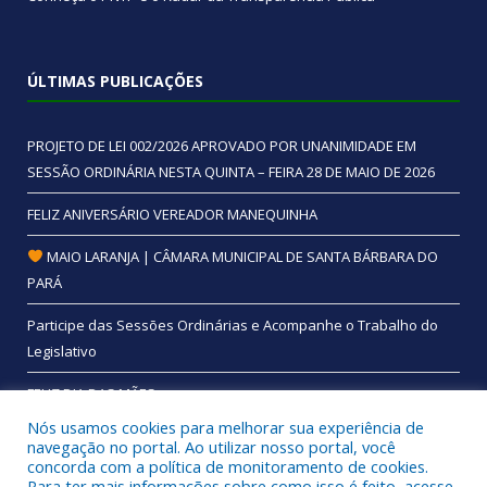
ÚLTIMAS PUBLICAÇÕES
PROJETO DE LEI 002/2026 APROVADO POR UNANIMIDADE EM
SESSÃO ORDINÁRIA NESTA QUINTA – FEIRA 28 DE MAIO DE 2026
FELIZ ANIVERSÁRIO VEREADOR MANEQUINHA
MAIO LARANJA | CÂMARA MUNICIPAL DE SANTA BÁRBARA DO
PARÁ
Participe das Sessões Ordinárias e Acompanhe o Trabalho do
Legislativo
FELIZ DIA DAS MÃES
Nós usamos cookies para melhorar sua experiência de
navegação no portal. Ao utilizar nosso portal, você
concorda com a política de monitoramento de cookies.
Para ter mais informações sobre como isso é feito, acesse