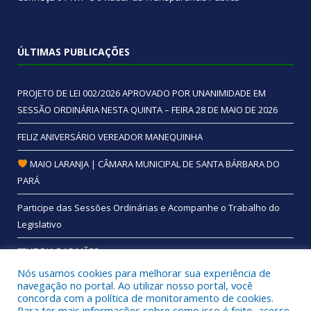
ÚLTIMAS PUBLICAÇÕES
PROJETO DE LEI 002/2026 APROVADO POR UNANIMIDADE EM
SESSÃO ORDINÁRIA NESTA QUINTA – FEIRA 28 DE MAIO DE 2026
FELIZ ANIVERSÁRIO VEREADOR MANEQUINHA
MAIO LARANJA | CÂMARA MUNICIPAL DE SANTA BÁRBARA DO
PARÁ
Participe das Sessões Ordinárias e Acompanhe o Trabalho do
Legislativo
FELIZ DIA DAS MÃES
Nós usamos cookies para melhorar sua experiência de
navegação no portal. Ao utilizar nosso portal, você
concorda com a política de monitoramento de cookies.
Para ter mais informações sobre como isso é feito, acesse