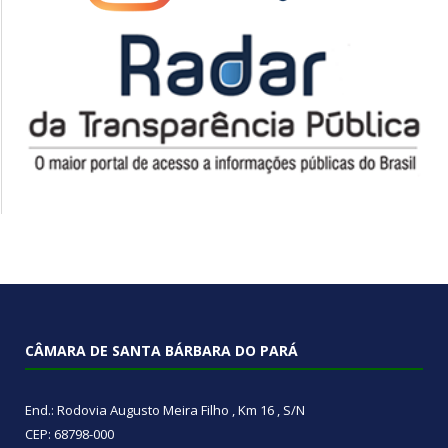
CÂMARA DE SANTA BÁRBARA DO PARÁ
End.: Rodovia Augusto Meira Filho , Km 16 , S/N
CEP: 68798-000