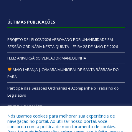
ÚLTIMAS PUBLICAÇÕES
PROJETO DE LEI 002/2026 APROVADO POR UNANIMIDADE EM
SESSÃO ORDINÁRIA NESTA QUINTA – FEIRA 28 DE MAIO DE 2026
FELIZ ANIVERSÁRIO VEREADOR MANEQUINHA
MAIO LARANJA | CÂMARA MUNICIPAL DE SANTA BÁRBARA DO
PARÁ
Participe das Sessões Ordinárias e Acompanhe o Trabalho do
Legislativo
FELIZ DIA DAS MÃES
Nós usamos cookies para melhorar sua experiência de
navegação no portal. Ao utilizar nosso portal, você
concorda com a política de monitoramento de cookies.
Para ter mais informações sobre como isso é feito, acesse