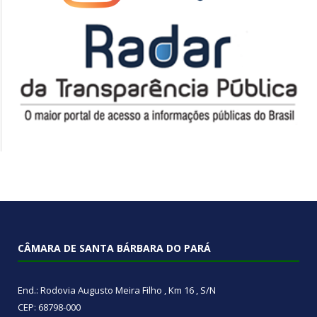
CÂMARA DE SANTA BÁRBARA DO PARÁ
End.: Rodovia Augusto Meira Filho , Km 16 , S/N
CEP: 68798-000