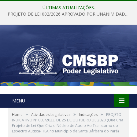
ÚLTIMAS ATUALIZAÇÕES:
PROJETO DE LEI 002/2026 APROVADO POR UNANIMIDADE EM SESSÃO ORDINÁRIA NESTA QUINTA – FEIRA 28 DE MAIO DE 2026
MENU
»
»
»
Home
Atividades Legislativas
Indicações
PROJETO
INDICATIVO Nº 003/2023, DE 25 DE OUTUBRO DE 2023 (Que Cria
Projeto de Lei Que Cria o Núcleo de Apoio Ao Transtorno do
Espectro Autista- TEA no Município de Santa Bárbara do Pará)