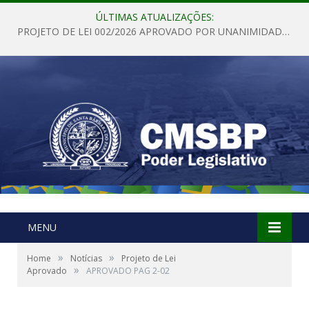
ÚLTIMAS ATUALIZAÇÕES:
PROJETO DE LEI 002/2026 APROVADO POR UNANIMIDADE EM SESSÃO ORDINÁRIA NESTA QUINTA – FEIRA 28 DE MAIO DE 2026
MENU
»
»
Home
Notícias
Projeto de Lei
»
Aprovado
APROVADO PAG 2-02