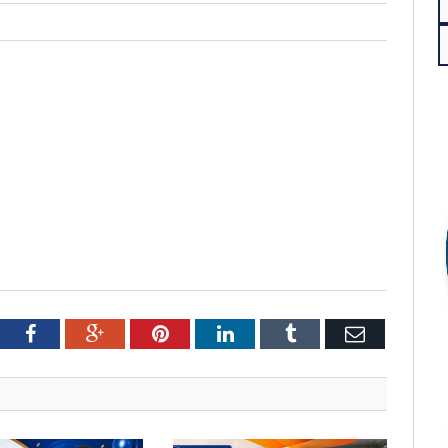
tter
Facebook
Google+
Pinterest
LinkedIn
Tumblr
Email