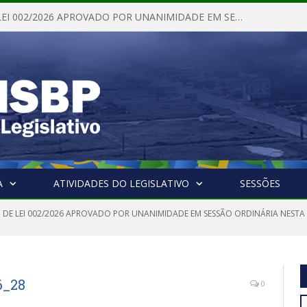
PROJETO DE LEI 002/2026 APROVADO POR UNANIMIDADE EM SESSÃO ORDINÁRIA NESTA QUINTA – FEIRA 28 DE MAIO DE 2026
A
ATIVIDADES DO LEGISLATIVO
SESSÕES
 DE LEI 002/2026 APROVADO POR UNANIMIDADE EM SESSÃO ORDINÁRIA NESTA Q
6_28
0