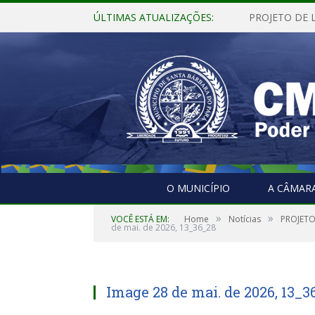
ÚLTIMAS ATUALIZAÇÕES:
O MUNICÍPIO
A CÂMAR
»
»
VOCÊ ESTÁ EM:
Home
Notícias
PROJETO
de mai. de 2026, 13_36_28
Image 28 de mai. de 2026, 13_3