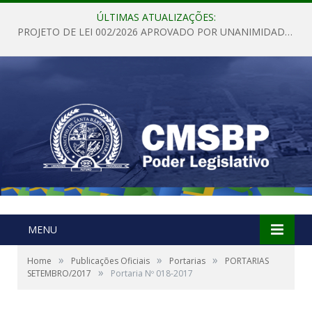
ÚLTIMAS ATUALIZAÇÕES:
PROJETO DE LEI 002/2026 APROVADO POR UNANIMIDADE EM SESSÃO ORDINÁRIA NESTA QUINTA – FEIRA 28 DE MAIO DE 2026
MENU
»
»
»
Home
Publicações Oficiais
Portarias
PORTARIAS
»
SETEMBRO/2017
Portaria Nº 018-2017