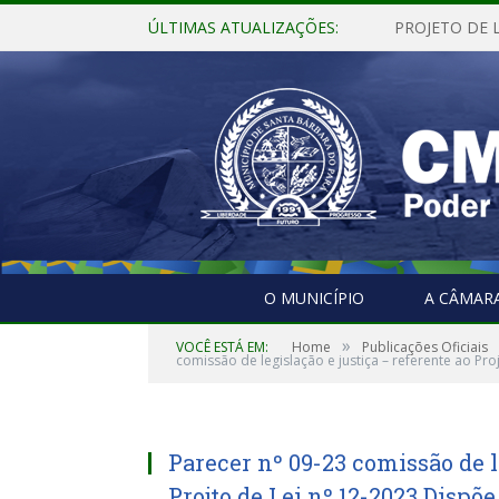
ÚLTIMAS ATUALIZAÇÕES:
O MUNICÍPIO
A CÂMAR
»
VOCÊ ESTÁ EM:
Home
Publicações Oficiais
comissão de legislação e justiça – referente ao Pr
Parecer nº 09-23 comissão de l
Projto de Lei nº 12-2023 Dispõ