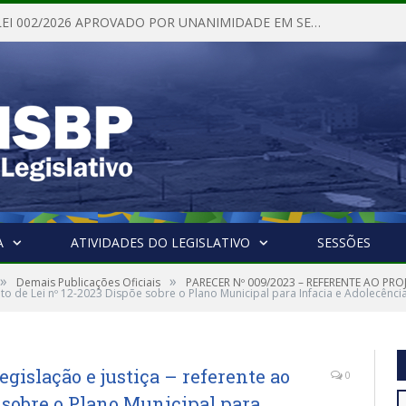
PROJETO DE LEI 002/2026 APROVADO POR UNANIMIDADE EM SESSÃO ORDINÁRIA NESTA QUINTA – FEIRA 28 DE MAIO DE 2026
A
ATIVIDADES DO LEGISLATIVO
SESSÕES
»
»
Demais Publicações Oficiais
PARECER Nº 009/2023 – REFERENTE AO PROJ
ojto de Lei nº 12-2023 Dispõe sobre o Plano Municipal para Infacia e Adolecênci
egislação e justiça – referente ao
0
e sobre o Plano Municipal para