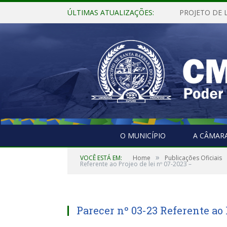
ÚLTIMAS ATUALIZAÇÕES:
O MUNICÍPIO
A CÂMAR
»
VOCÊ ESTÁ EM:
Home
Publicações Oficiais
Referente ao Projeo de lei nº 07-2023 –
Parecer nº 03-23 Referente ao 