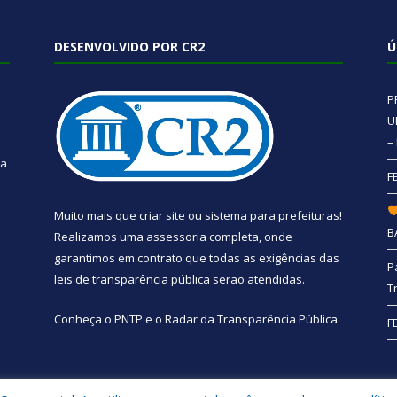
DESENVOLVIDO POR CR2
Ú
P
U
–
 a
F
Muito mais que
criar site
ou
sistema para prefeituras
!
B
Realizamos uma
assessoria
completa, onde
garantimos em contrato que todas as exigências das
P
leis de transparência pública
serão atendidas.
T
Conheça o
PNTP
e o
Radar da Transparência Pública
F