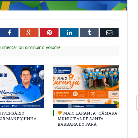
tter
Facebook
Google+
Pinterest
LinkedIn
Tumblr
Email
aumentar ou diminuir o volume.
NIVERSÁRIO
MAIO LARANJA | CÂMARA
OR MANEQUINHA
MUNICIPAL DE SANTA
BÁRBARA DO PARÁ