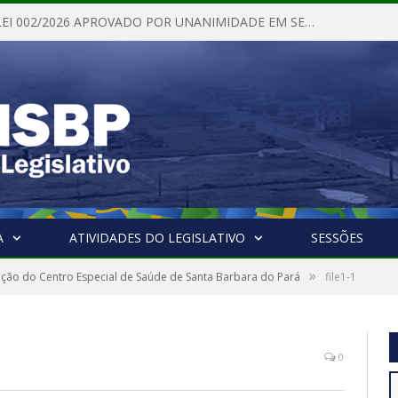
PROJETO DE LEI 002/2026 APROVADO POR UNANIMIDADE EM SESSÃO ORDINÁRIA NESTA QUINTA – FEIRA 28 DE MAIO DE 2026
A
ATIVIDADES DO LEGISLATIVO
SESSÕES
»
ção do Centro Especial de Saúde de Santa Barbara do Pará
file1-1
0