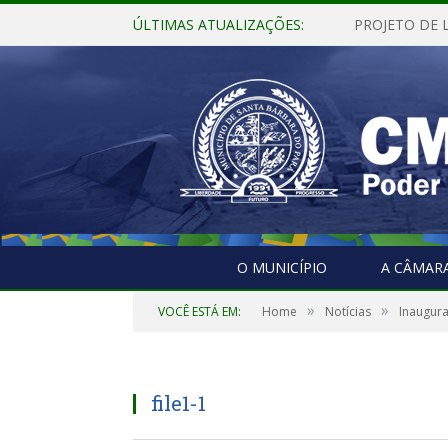
ÚLTIMAS ATUALIZAÇÕES:
O MUNICÍPIO
A CÂMAR
»
»
VOCÊ ESTÁ EM:
Home
Notícias
Inaugura
file1-1