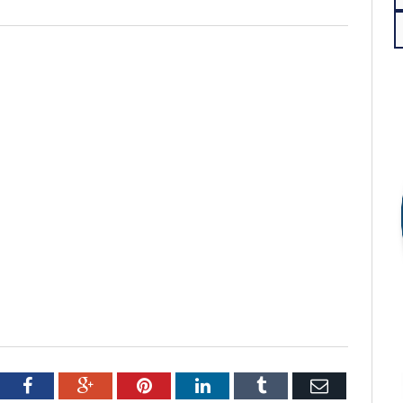
tter
Facebook
Google+
Pinterest
LinkedIn
Tumblr
Email