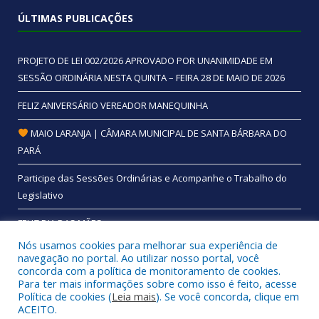
ÚLTIMAS PUBLICAÇÕES
PROJETO DE LEI 002/2026 APROVADO POR UNANIMIDADE EM
SESSÃO ORDINÁRIA NESTA QUINTA – FEIRA 28 DE MAIO DE 2026
FELIZ ANIVERSÁRIO VEREADOR MANEQUINHA
MAIO LARANJA | CÂMARA MUNICIPAL DE SANTA BÁRBARA DO
PARÁ
Participe das Sessões Ordinárias e Acompanhe o Trabalho do
Legislativo
FELIZ DIA DAS MÃES
Nós usamos cookies para melhorar sua experiência de
navegação no portal. Ao utilizar nosso portal, você
concorda com a política de monitoramento de cookies.
Para ter mais informações sobre como isso é feito, acesse
Todos os direitos reservados a Câmara Municipal de Santa
Política de cookies (
Leia mais
). Se você concorda, clique em
Bárbara do Pará.
ACEITO.