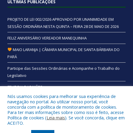
ÚLTIMAS PUBLICAÇÕES
PROJETO DE LEI 002/2026 APROVADO POR UNANIMIDADE EM
SESSÃO ORDINÁRIA NESTA QUINTA – FEIRA 28 DE MAIO DE 2026
FELIZ ANIVERSÁRIO VEREADOR MANEQUINHA
MAIO LARANJA | CÂMARA MUNICIPAL DE SANTA BÁRBARA DO
PARÁ
Participe das Sessões Ordinárias e Acompanhe o Trabalho do
Legislativo
FELIZ DIA DAS MÃES
Nós usamos cookies para melhorar sua experiência de
navegação no portal. Ao utilizar nosso portal, você
concorda com a política de monitoramento de cookies.
Para ter mais informações sobre como isso é feito, acesse
Todos os direitos reservados a Câmara Municipal de Santa
Política de cookies (
Leia mais
). Se você concorda, clique em
Bárbara do Pará.
ACEITO.