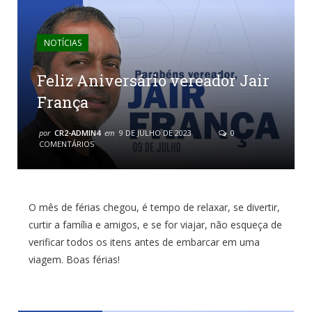
NOTÍCIAS
Feliz Aniversário vereador Jair
França
por
CR2-ADMIN4
em
9 DE JULHO DE 2023
0
COMENTÁRIOS
O mês de férias chegou, é tempo de relaxar, se divertir,
curtir a família e amigos, e se for viajar, não esqueça de
verificar todos os itens antes de embarcar em uma
viagem. Boas férias!