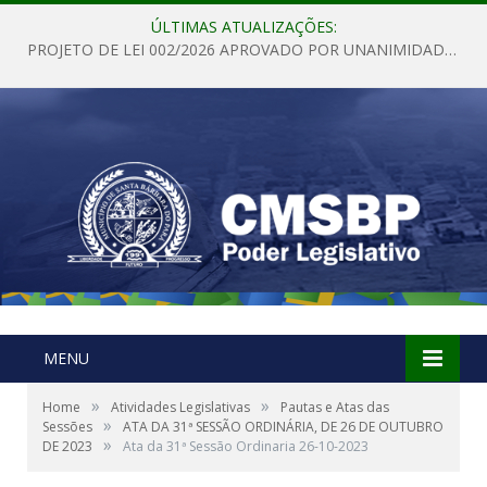
ÚLTIMAS ATUALIZAÇÕES:
PROJETO DE LEI 002/2026 APROVADO POR UNANIMIDADE EM SESSÃO ORDINÁRIA NESTA QUINTA – FEIRA 28 DE MAIO DE 2026
MENU
»
»
Home
Atividades Legislativas
Pautas e Atas das
»
Sessões
ATA DA 31ª SESSÃO ORDINÁRIA, DE 26 DE OUTUBRO
»
DE 2023
Ata da 31ª Sessão Ordinaria 26-10-2023