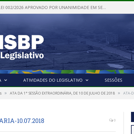
PROJETO DE LEI 002/2026 APROVADO POR UNANIMIDADE EM SESSÃO ORDINÁRIA NESTA QUINTA – FEIRA 28 DE MAIO DE 2026
A
ATIVIDADES DO LEGISLATIVO
SESSÕES
»
»
s
ATA DA 1° SESSÃO EXTRAORDINÁRIA, DE 10 DE JULHO DE 2018
ATA-D
IA-10.07.2018
0