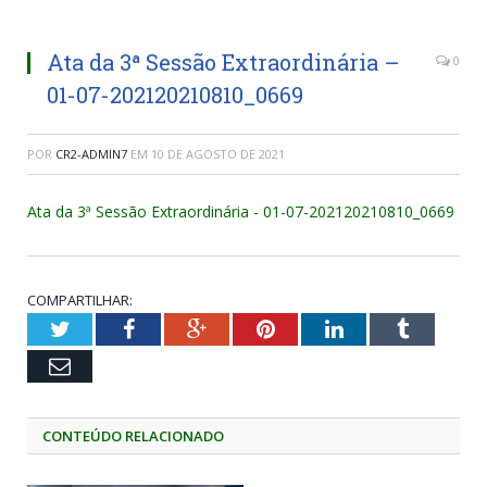
Ata da 3ª Sessão Extraordinária –
0
01-07-202120210810_0669
POR
CR2-ADMIN7
EM
10 DE AGOSTO DE 2021
Ata da 3ª Sessão Extraordinária - 01-07-202120210810_0669
COMPARTILHAR:
Twitter
Facebook
Google+
Pinterest
LinkedIn
Tumblr
Email
CONTEÚDO RELACIONADO