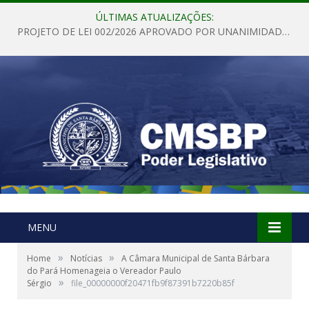
ÚLTIMAS ATUALIZAÇÕES:
PROJETO DE LEI 002/2026 APROVADO POR UNANIMIDADE EM SESSÃO ORDINÁRIA NESTA QUINTA – FEIRA 28 DE MAIO DE 2026
MENU
»
»
Home
Notícias
A Câmara Municipal de Santa Bárbara
do Pará Homenageia o Vereador Paulo
»
Sérgio
file_00000000f20471fb9f87391b7220b85f