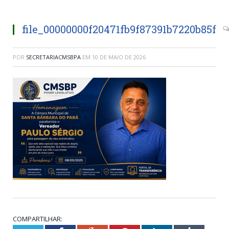
file_00000000f20471fb9f87391b7220b85f
POR
SECRETARIACMSBPA
EM
10 DE MAIO DE 2026
COMPARTILHAR: