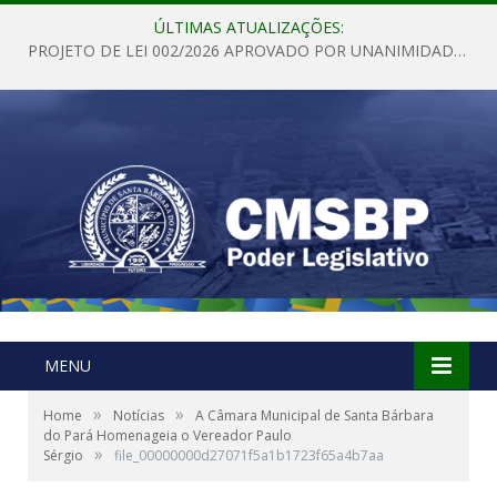
ÚLTIMAS ATUALIZAÇÕES:
PROJETO DE LEI 002/2026 APROVADO POR UNANIMIDADE EM SESSÃO ORDINÁRIA NESTA QUINTA – FEIRA 28 DE MAIO DE 2026
MENU
»
»
Home
Notícias
A Câmara Municipal de Santa Bárbara
do Pará Homenageia o Vereador Paulo
»
Sérgio
file_00000000d27071f5a1b1723f65a4b7aa