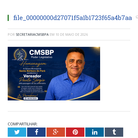
file_00000000d27071f5a1b1723f65a4b7aa
POR
SECRETARIACMSBPA
EM
10 DE MAIO DE 2026
COMPARTILHAR:
Twitter
Facebook
Google+
Pinterest
LinkedIn
Tumblr