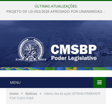
ÚLTIMAS ATUALIZAÇÕES:
PROJETO DE LEI 002/2026 APROVADO POR UNANIMIDADE EM SESSÃO ORDINÁRIA NESTA QUINTA – FEIRA 28 DE MAIO DE 2026
MENU
»
»
Home
Notícias
Ultimo dia da ação DETRAN ITINERANTE
POR TODO PARÁ