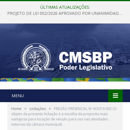
ÚLTIMAS ATUALIZAÇÕES:
PROJETO DE LEI 002/2026 APROVADO POR UNANIMIDADE EM SESSÃO ORDINÁRIA NESTA QUINTA – FEIRA 28 DE MAIO DE 2026
MENU
»
»
Home
Licitações
PREGÃO PRESENCIAL Nº 9/2019-002 (O
objeto da presente licitação é a escolha da proposta mais
vantajosa para locação de veiculo para uso nas atividades
externas da câmara municipal)