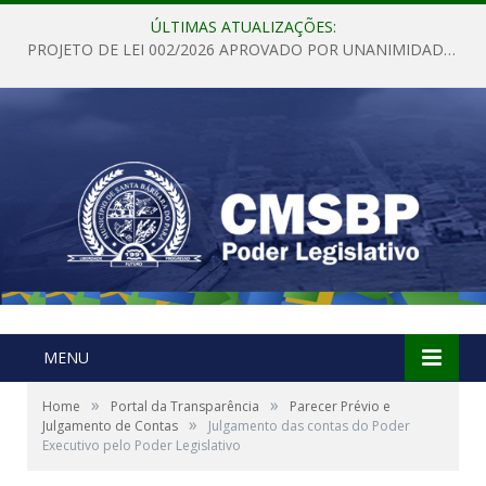
ÚLTIMAS ATUALIZAÇÕES:
PROJETO DE LEI 002/2026 APROVADO POR UNANIMIDADE EM SESSÃO ORDINÁRIA NESTA QUINTA – FEIRA 28 DE MAIO DE 2026
MENU
»
»
Home
Portal da Transparência
Parecer Prévio e
»
Julgamento de Contas
Julgamento das contas do Poder
Executivo pelo Poder Legislativo