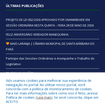
ÚLTIMAS PUBLICAÇÕES
PROJETO DE LEI 002/2026 APROVADO POR UNANIMIDADE EM
SESSÃO ORDINÁRIA NESTA QUINTA – FEIRA 28 DE MAIO DE 2026
FELIZ ANIVERSÁRIO VEREADOR MANEQUINHA
MAIO LARANJA | CÂMARA MUNICIPAL DE SANTA BÁRBARA DO
PARÁ
Participe das Sessões Ordinárias e Acompanhe o Trabalho do
Legislativo
FELIZ DIA DAS MÃES
Nós usamos cookies para melhorar sua experiência de
navegação no portal. Ao utilizar nosso portal, você
concorda com a política de monitoramento de cookies.
Para ter mais informações sobre como isso é feito, acesse
Todos os direitos reservados a Câmara Municipal de Santa
Política de cookies (
Leia mais
). Se você concorda, clique em
Bárbara do Pará.
ACEITO.