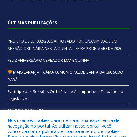
ÚLTIMAS PUBLICAÇÕES
PROJETO DE LEI 002/2026 APROVADO POR UNANIMIDADE EM
SESSÃO ORDINÁRIA NESTA QUINTA – FEIRA 28 DE MAIO DE 2026
FELIZ ANIVERSÁRIO VEREADOR MANEQUINHA
MAIO LARANJA | CÂMARA MUNICIPAL DE SANTA BÁRBARA DO
PARÁ
Participe das Sessões Ordinárias e Acompanhe o Trabalho do
Legislativo
FELIZ DIA DAS MÃES
Nós usamos cookies para melhorar sua experiência de
navegação no portal. Ao utilizar nosso portal, você
concorda com a política de monitoramento de cookies.
Para ter mais informações sobre como isso é feito, acesse