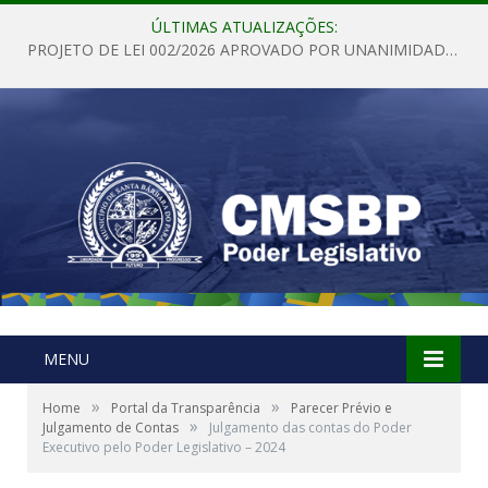
ÚLTIMAS ATUALIZAÇÕES:
PROJETO DE LEI 002/2026 APROVADO POR UNANIMIDADE EM SESSÃO ORDINÁRIA NESTA QUINTA – FEIRA 28 DE MAIO DE 2026
MENU
»
»
Home
Portal da Transparência
Parecer Prévio e
»
Julgamento de Contas
Julgamento das contas do Poder
Executivo pelo Poder Legislativo – 2024