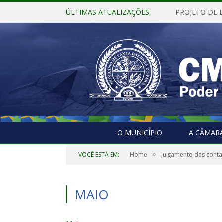
ÚLTIMAS ATUALIZAÇÕES:
O MUNICÍPIO
A CÂMAR
»
VOCÊ ESTÁ EM:
Home
Julgamento das contas
MAIO