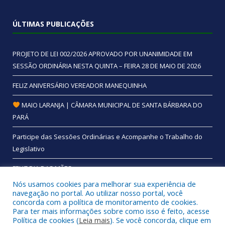
ÚLTIMAS PUBLICAÇÕES
PROJETO DE LEI 002/2026 APROVADO POR UNANIMIDADE EM
SESSÃO ORDINÁRIA NESTA QUINTA – FEIRA 28 DE MAIO DE 2026
FELIZ ANIVERSÁRIO VEREADOR MANEQUINHA
MAIO LARANJA | CÂMARA MUNICIPAL DE SANTA BÁRBARA DO
PARÁ
Participe das Sessões Ordinárias e Acompanhe o Trabalho do
Legislativo
FELIZ DIA DAS MÃES
Nós usamos cookies para melhorar sua experiência de
navegação no portal. Ao utilizar nosso portal, você
concorda com a política de monitoramento de cookies.
Para ter mais informações sobre como isso é feito, acesse
Todos os direitos reservados a Câmara Municipal de Santa
Política de cookies (
Leia mais
). Se você concorda, clique em
Bárbara do Pará.