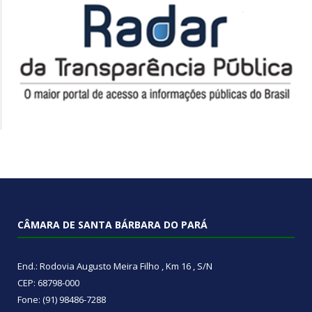
CÂMARA DE SANTA BÁRBARA DO PARÁ
End.: Rodovia Augusto Meira Filho , Km 16 , S/N
CEP: 68798-000
Fone: (91) 98486-7288