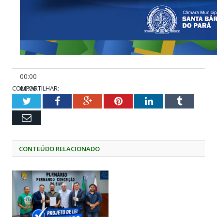
00:00
COMPARTILHAR:
00:00
01:45
Twitter
Facebook
Google+
Pinterest
LinkedIn
Tumblr
Email
CONTEÚDO RELACIONADO