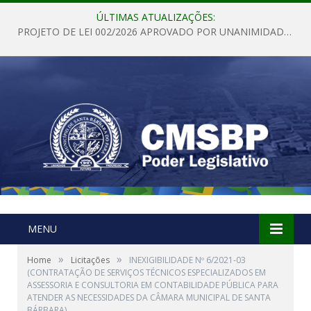
ÚLTIMAS ATUALIZAÇÕES:
PROJETO DE LEI 002/2026 APROVADO POR UNANIMIDADE EM SESSÃO ORDINÁRIA NESTA QUINTA – FEIRA 28 DE MAIO DE 2026
MENU
»
»
Home
Licitações
INEXIGIBILIDADE Nº 6/2021-03
(CONTRATAÇÃO DE SERVIÇOS TÉCNICOS ESPECIALIZADOS EM
ASSESSORIA E CONSULTORIA EM CONTABILIDADE PÚBLICA PARA
ATENDER AS NECESSIDADES DA CÂMARA MUNICIPAL DE SANTA
BÁRBARA)