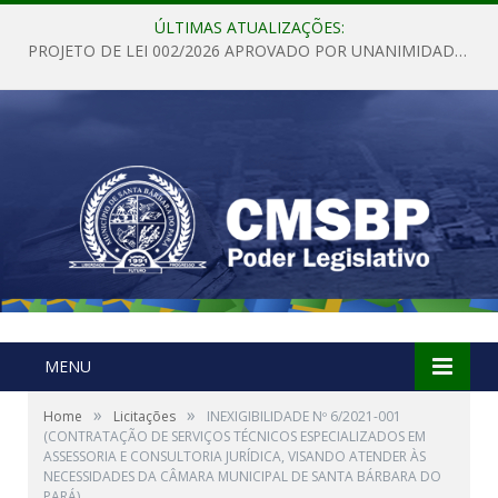
ÚLTIMAS ATUALIZAÇÕES:
PROJETO DE LEI 002/2026 APROVADO POR UNANIMIDADE EM SESSÃO ORDINÁRIA NESTA QUINTA – FEIRA 28 DE MAIO DE 2026
MENU
»
»
Home
Licitações
INEXIGIBILIDADE Nº 6/2021-001
(CONTRATAÇÃO DE SERVIÇOS TÉCNICOS ESPECIALIZADOS EM
ASSESSORIA E CONSULTORIA JURÍDICA, VISANDO ATENDER ÀS
NECESSIDADES DA CÂMARA MUNICIPAL DE SANTA BÁRBARA DO
PARÁ)