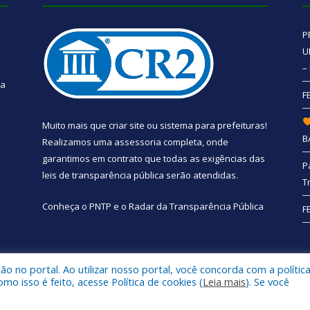
P
U
–
 a
F
Muito mais que
criar site
ou
sistema para prefeituras
!
B
Realizamos uma
assessoria
completa, onde
garantimos em contrato que todas as exigências das
P
leis de transparência pública
serão atendidas.
T
Conheça o
PNTP
e o
Radar da Transparência Pública
F
 no portal. Ao utilizar nosso portal, você concorda com a polític
e Santa Bárbara do Pará.
Mapa do Si
 isso é feito, acesse Política de cookies (
Leia mais
). Se você