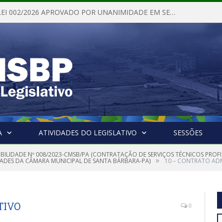
PROJETO DE LEI 002/2026 APROVADO POR UNANIMIDADE EM SESSÃO ORDINÁRIA NESTA QUINTA – FEIRA 28 DE MAIO DE 2026
A
ATIVIDADES DO LEGISLATIVO
SESSÕES
IBILIDADE Nº 008/2023-CMSB/PA (CONTRATAÇÃO DE SERVIÇOS TÉCNICOS PROF
»
DADES DA CÂMARA MUNICIPAL DE SANTA BÁRBARA-PA)
10 – CONTRATO AD
TIVO
0