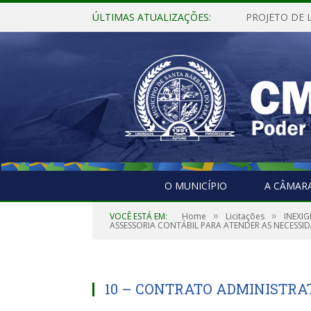
ÚLTIMAS ATUALIZAÇÕES:
O MUNICÍPIO
A CÂMAR
»
»
VOCÊ ESTÁ EM:
Home
Licitações
INEXIG
ASSESSORIA CONTÁBIL PARA ATENDER AS NECESSI
10 – CONTRATO ADMINISTRA