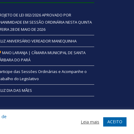
ROJETO DE LEI 002/2026 APROVADO POR
NANIMIDADE EM SESSÃO ORDINÁRIA NESTA QUINTA
 FEIRA 28 DE MAIO DE 2026
ELIZ ANIVERSÁRIO VEREADOR MANEQUINHA
MAIO LARANJA | CÂMARA MUNICIPAL DE SANTA
ÁRBARA DO PARÁ
articipe das Sessões Ordinárias e Acompanhe o
rabalho do Legislativo
ELIZ DIA DAS MÃES
a de
te
Acessar Área Administrativa
Acessar Webmail
ACEITO
Leia mais