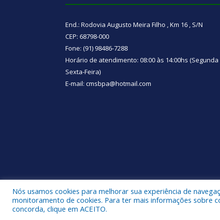
End.: Rodovia Augusto Meira Filho , Km 16 , S/N
CEP: 68798-000
Fone: (91) 98486-7288
Horário de atendimento: 08:00 às 14:00hs (Segunda
Sexta-Feira)
E-mail: cmsbpa@hotmail.com
Nós usamos cookies para melhorar sua experiência de navegação
Todos os direitos reservados a Câmara Municipal d
monitoramento de cookies. Para ter mais informações sobre como
concorda, clique em ACEITO.