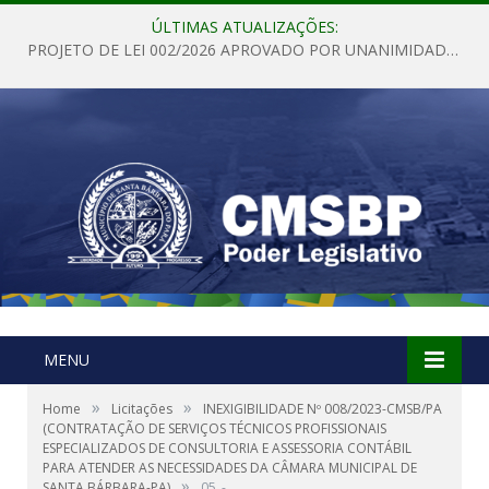
ÚLTIMAS ATUALIZAÇÕES:
PROJETO DE LEI 002/2026 APROVADO POR UNANIMIDADE EM SESSÃO ORDINÁRIA NESTA QUINTA – FEIRA 28 DE MAIO DE 2026
MENU
»
»
Home
Licitações
INEXIGIBILIDADE Nº 008/2023-CMSB/PA
(CONTRATAÇÃO DE SERVIÇOS TÉCNICOS PROFISSIONAIS
ESPECIALIZADOS DE CONSULTORIA E ASSESSORIA CONTÁBIL
PARA ATENDER AS NECESSIDADES DA CÂMARA MUNICIPAL DE
»
SANTA BÁRBARA-PA)
05_-