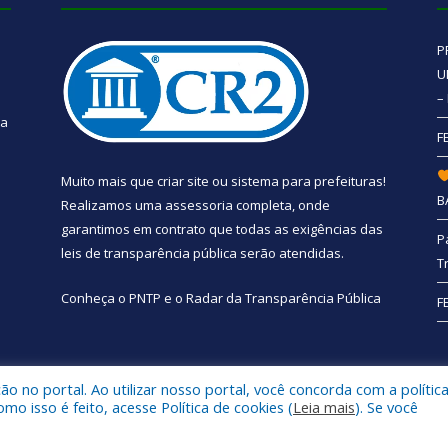
P
U
–
 a
F
Muito mais que
criar site
ou
sistema para prefeituras
!
B
Realizamos uma
assessoria
completa, onde
garantimos em contrato que todas as exigências das
P
leis de transparência pública
serão atendidas.
T
Conheça o
PNTP
e o
Radar da Transparência Pública
F
 no portal. Ao utilizar nosso portal, você concorda com a polític
e Santa Bárbara do Pará.
Mapa do Si
 isso é feito, acesse Política de cookies (
Leia mais
). Se você