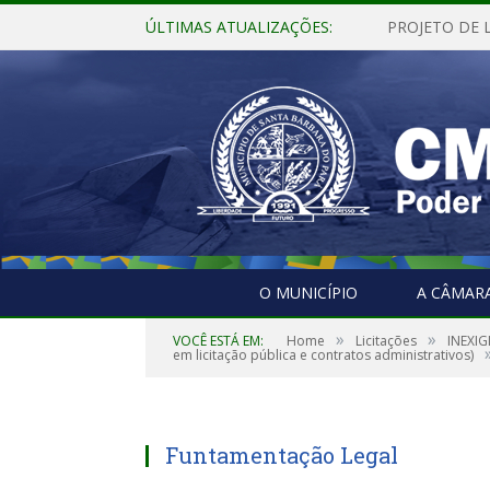
ÚLTIMAS ATUALIZAÇÕES:
O MUNICÍPIO
A CÂMAR
»
»
VOCÊ ESTÁ EM:
Home
Licitações
INEXIG
em licitação pública e contratos administrativos)
Funtamentação Legal