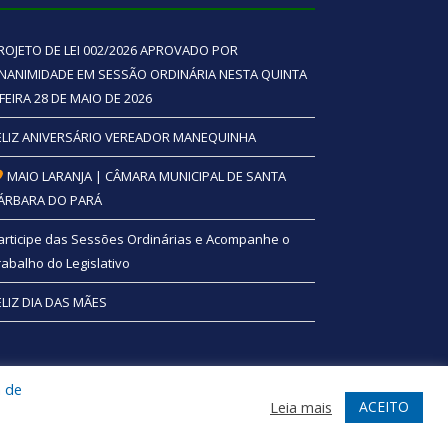
ROJETO DE LEI 002/2026 APROVADO POR
NANIMIDADE EM SESSÃO ORDINÁRIA NESTA QUINTA
 FEIRA 28 DE MAIO DE 2026
ELIZ ANIVERSÁRIO VEREADOR MANEQUINHA
MAIO LARANJA | CÂMARA MUNICIPAL DE SANTA
ÁRBARA DO PARÁ
articipe das Sessões Ordinárias e Acompanhe o
rabalho do Legislativo
ELIZ DIA DAS MÃES
a de
te
Acessar Área Administrativa
Acessar Webmail
ACEITO
Leia mais