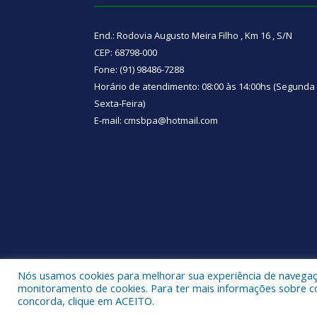
End.: Rodovia Augusto Meira Filho , Km 16 , S/N
CEP: 68798-000
Fone: (91) 98486-7288
Horário de atendimento: 08:00 às 14:00hs (Segunda
Sexta-Feira)
E-mail: cmsbpa@hotmail.com
Nós usamos cookies para melhorar sua experiência de navegação
Todos os direitos reservados a Câmara Municipal d
monitoramento de cookies. Para ter mais informações sobre como
concorda, clique em ACEITO.