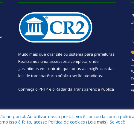
P
U
–
 a
F
Muito mais que
criar site
ou
sistema para prefeituras
!
B
Realizamos uma
assessoria
completa, onde
garantimos em contrato que todas as exigências das
P
leis de transparência pública
serão atendidas.
T
Conheça o
PNTP
e o
Radar da Transparência Pública
F
 no portal. Ao utilizar nosso portal, você concorda com a polític
e Santa Bárbara do Pará.
Mapa do Si
 isso é feito, acesse Política de cookies (
Leia mais
). Se você