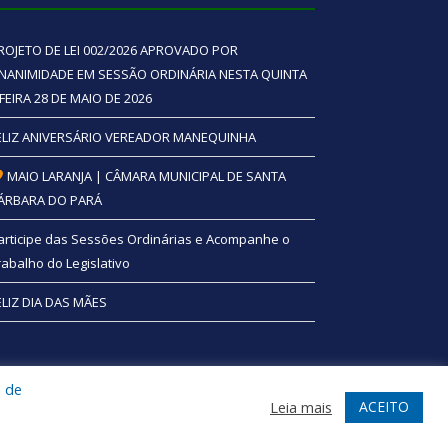
ROJETO DE LEI 002/2026 APROVADO POR
NANIMIDADE EM SESSÃO ORDINÁRIA NESTA QUINTA
 FEIRA 28 DE MAIO DE 2026
ELIZ ANIVERSÁRIO VEREADOR MANEQUINHA
MAIO LARANJA | CÂMARA MUNICIPAL DE SANTA
ÁRBARA DO PARÁ
articipe das Sessões Ordinárias e Acompanhe o
rabalho do Legislativo
ELIZ DIA DAS MÃES
a de
te
Acessar Área Administrativa
Acessar Webmail
ACEITO
Leia mais