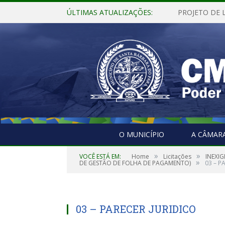
ÚLTIMAS ATUALIZAÇÕES:
O MUNICÍPIO
A CÂMAR
»
»
VOCÊ ESTÁ EM:
Home
Licitações
INEXI
»
DE GESTÃO DE FOLHA DE PAGAMENTO)
03 – P
03 – PARECER JURIDICO