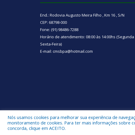
End.: Rodovia Augusto Meira Filho , Km 16 , S/N
CEP: 68798-000
Fone: (91) 98486-7288
Horário de atendimento: 08:00 às 14:00hs (Segunda
Sexta-Feira)
E-mail: cmsbpa@hotmail.com
Nós usamos cookies para melhorar sua experiência de navegação
Todos os direitos reservados a Câmara Municipal d
monitoramento de cookies. Para ter mais informações sobre como
concorda, clique em ACEITO.