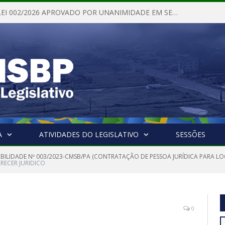
PROJETO DE LEI 002/2026 APROVADO POR UNANIMIDADE EM SESSÃO ORDINÁRIA NESTA QUINTA – FEIRA 28 DE MAIO DE 2026
A
ATIVIDADES DO LEGISLATIVO
SESSÕES
GIBILIDADE Nº 003/2023-CMSB/PA (CONTRATAÇÃO DE PESSOA JURÍDICA PARA 
ARECER JURIDICO
0