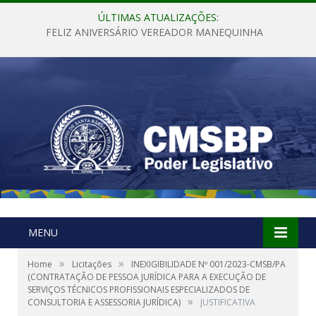
ÚLTIMAS ATUALIZAÇÕES:
FELIZ ANIVERSÁRIO VEREADOR MANEQUINHA
MENU
»
»
Home
Licitações
INEXIGIBILIDADE Nº 001/2023-CMSB/PA
(CONTRATAÇÃO DE PESSOA JURÍDICA PARA A EXECUÇÃO DE
SERVIÇOS TÉCNICOS PROFISSIONAIS ESPECIALIZADOS DE
»
CONSULTORIA E ASSESSORIA JURÍDICA)
JUSTIFICATIVA