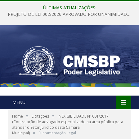
ÚLTIMAS ATUALIZAÇÕES:
PROJETO DE LEI 002/2026 APROVADO POR UNANIMIDADE EM SESSÃO ORDINÁRIA NESTA QUINTA – FEIRA 28 DE MAIO DE 2026
MENU
»
»
Home
Licitações
INEXIGIBILIDADE Nº 001/2017
(Contratação de advogado especializado na área pública para
atender o Setor Jurídico desta Câmara
»
Municipal)
Funtamentação Legal