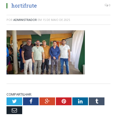
hortifrute
0
POR
ADMINISTRADOR
EM
15 DE MAIO DE 2025
COMPARTILHAR:
Twitter
Facebook
Google+
Pinterest
LinkedIn
Tumblr
Email