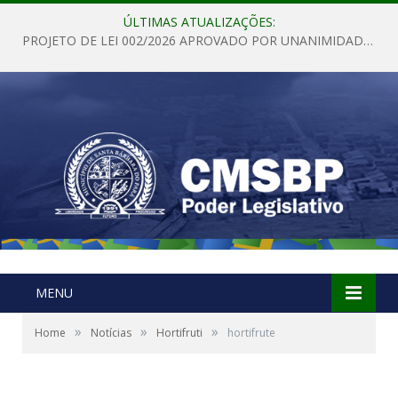
ÚLTIMAS ATUALIZAÇÕES:
PROJETO DE LEI 002/2026 APROVADO POR UNANIMIDADE EM SESSÃO ORDINÁRIA NESTA QUINTA – FEIRA 28 DE MAIO DE 2026
MENU
»
»
»
Home
Notícias
Hortifruti
hortifrute