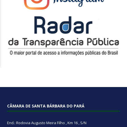
CÂMARA DE SANTA BÁRBARA DO PARÁ
End.: Rodovia Augusto Meira Filho , Km 16 , S/N