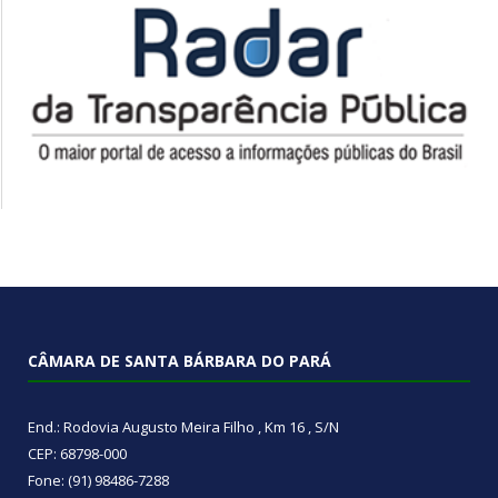
CÂMARA DE SANTA BÁRBARA DO PARÁ
End.: Rodovia Augusto Meira Filho , Km 16 , S/N
CEP: 68798-000
Fone: (91) 98486-7288