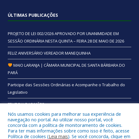
ÚLTIMAS PUBLICAÇÕES
PROJETO DE LEI 002/2026 APROVADO POR UNANIMIDADE EM
SESSÃO ORDINÁRIA NESTA QUINTA – FEIRA 28 DE MAIO DE 2026
FELIZ ANIVERSÁRIO VEREADOR MANEQUINHA
MAIO LARANJA | CÂMARA MUNICIPAL DE SANTA BÁRBARA DO
PARÁ
Participe das Sessões Ordinárias e Acompanhe o Trabalho do
Legislativo
FELIZ DIA DAS MÃES
Nós usamos cookies para melhorar sua experiência de
navegação no portal. Ao utilizar nosso portal, você
concorda com a política de monitoramento de cookies.
Para ter mais informações sobre como isso é feito, acesse
Todos os direitos reservados a Câmara Municipal de Santa
Política de cookies (
Leia mais
). Se você concorda, clique em
Bárbara do Pará.