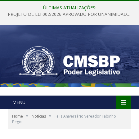
ÚLTIMAS ATUALIZAÇÕES:
PROJETO DE LEI 002/2026 APROVADO POR UNANIMIDADE EM SESSÃO ORDINÁRIA NESTA QUINTA – FEIRA 28 DE MAIO DE 2026
MENU
»
»
Home
Notícias
Feliz Aniversário vereador Fabinho
Begot