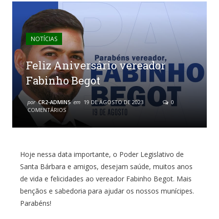
NOTÍCIAS
Feliz Aniversário vereador
Fabinho Begot
por
CR2-ADMIN5
em
19 DE AGOSTO DE 2023
0
COMENTÁRIOS
Hoje nessa data importante, o Poder Legislativo de
Santa Bárbara e amigos, desejam saúde, muitos anos
de vida e felicidades ao vereador Fabinho Begot. Mais
bençãos e sabedoria para ajudar os nossos munícipes.
Parabéns!