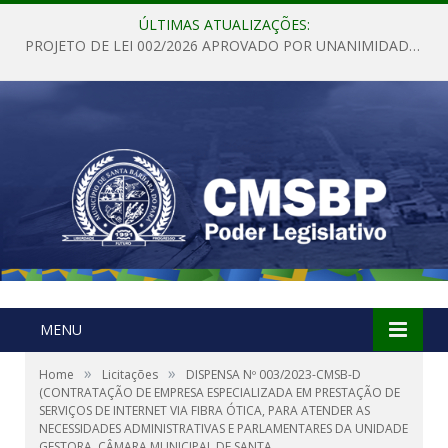
ÚLTIMAS ATUALIZAÇÕES:
PROJETO DE LEI 002/2026 APROVADO POR UNANIMIDADE EM SESSÃO ORDINÁRIA NESTA QUINTA – FEIRA 28 DE MAIO DE 2026
MENU
»
»
Home
Licitações
DISPENSA Nº 003/2023-CMSB-D
(CONTRATAÇÃO DE EMPRESA ESPECIALIZADA EM PRESTAÇÃO DE
SERVIÇOS DE INTERNET VIA FIBRA ÓTICA, PARA ATENDER AS
NECESSIDADES ADMINISTRATIVAS E PARLAMENTARES DA UNIDADE
GESTORA, CÂMARA MUNICIPAL DE SANTA