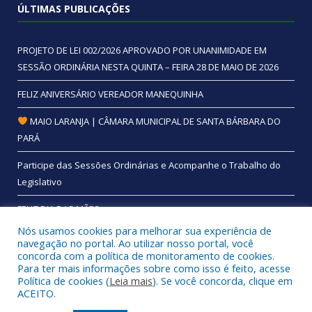
ÚLTIMAS PUBLICAÇÕES
PROJETO DE LEI 002/2026 APROVADO POR UNANIMIDADE EM
SESSÃO ORDINÁRIA NESTA QUINTA – FEIRA 28 DE MAIO DE 2026
FELIZ ANIVERSÁRIO VEREADOR MANEQUINHA
MAIO LARANJA | CÂMARA MUNICIPAL DE SANTA BÁRBARA DO
PARÁ
Participe das Sessões Ordinárias e Acompanhe o Trabalho do
Legislativo
FELIZ DIA DAS MÃES
Nós usamos cookies para melhorar sua experiência de
navegação no portal. Ao utilizar nosso portal, você
concorda com a política de monitoramento de cookies.
Para ter mais informações sobre como isso é feito, acesse
Todos os direitos reservados a Câmara Municipal de Santa
Política de cookies (
Leia mais
). Se você concorda, clique em
Bárbara do Pará.
ACEITO.