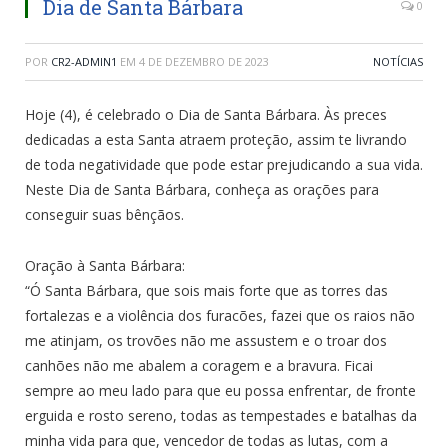
Dia de Santa Bárbara
0
POR
CR2-ADMIN1
EM
4 DE DEZEMBRO DE 2023
NOTÍCIAS
Hoje (4), é celebrado o Dia de Santa Bárbara. Às preces
dedicadas a esta Santa atraem proteção, assim te livrando
de toda negatividade que pode estar prejudicando a sua vida.
Neste Dia de Santa Bárbara, conheça as orações para
conseguir suas bênçãos.
Oração à Santa Bárbara:
“Ó Santa Bárbara, que sois mais forte que as torres das
fortalezas e a violência dos furacões, fazei que os raios não
me atinjam, os trovões não me assustem e o troar dos
canhões não me abalem a coragem e a bravura. Ficai
sempre ao meu lado para que eu possa enfrentar, de fronte
erguida e rosto sereno, todas as tempestades e batalhas da
minha vida para que, vencedor de todas as lutas, com a