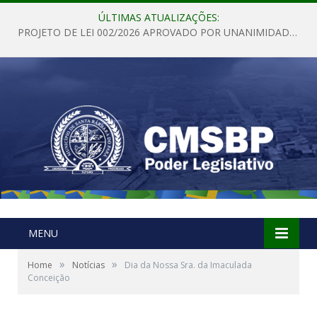
ÚLTIMAS ATUALIZAÇÕES:
PROJETO DE LEI 002/2026 APROVADO POR UNANIMIDADE EM SESSÃO ORDINÁRIA NESTA QUINTA – FEIRA 28 DE MAIO DE 2026
MENU
»
»
Home
Notícias
Dia da Nossa Sra. da Imaculada
Conceição