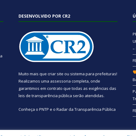
DESENVOLVIDO POR CR2
Ú
P
U
–
 a
F
Muito mais que
criar site
ou
sistema para prefeituras
!
B
Realizamos uma
assessoria
completa, onde
garantimos em contrato que todas as exigências das
P
leis de transparência pública
serão atendidas.
T
Conheça o
PNTP
e o
Radar da Transparência Pública
F