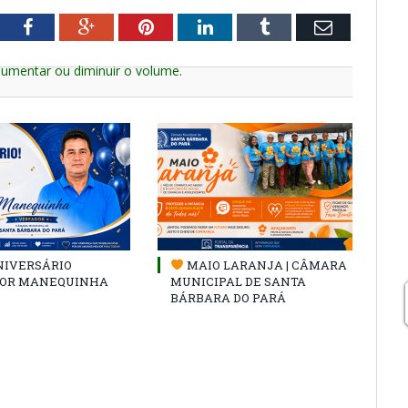
tter
Facebook
Google+
Pinterest
LinkedIn
Tumblr
Email
aumentar ou diminuir o volume.
NIVERSÁRIO
MAIO LARANJA | CÂMARA
OR MANEQUINHA
MUNICIPAL DE SANTA
BÁRBARA DO PARÁ