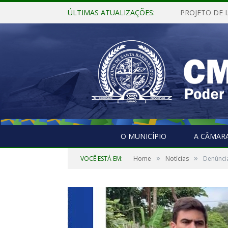
ÚLTIMAS ATUALIZAÇÕES:
O MUNICÍPIO
A CÂMAR
»
»
VOCÊ ESTÁ EM:
Home
Notícias
Denúncia