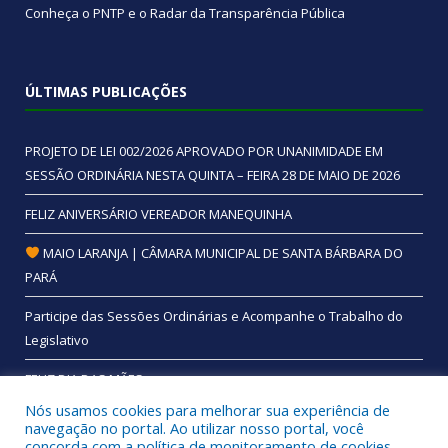
Conheça o
PNTP
e o
Radar da Transparência Pública
ÚLTIMAS PUBLICAÇÕES
PROJETO DE LEI 002/2026 APROVADO POR UNANIMIDADE EM
SESSÃO ORDINÁRIA NESTA QUINTA – FEIRA 28 DE MAIO DE 2026
FELIZ ANIVERSÁRIO VEREADOR MANEQUINHA
MAIO LARANJA | CÂMARA MUNICIPAL DE SANTA BÁRBARA DO
PARÁ
Participe das Sessões Ordinárias e Acompanhe o Trabalho do
Legislativo
FELIZ DIA DAS MÃES
Nós usamos cookies para melhorar sua experiência de
navegação no portal. Ao utilizar nosso portal, você
concorda com a política de monitoramento de cookies.