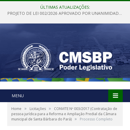
ÚLTIMAS ATUALIZAÇÕES:
PROJETO DE LEI 002/2026 APROVADO POR UNANIMIDADE EM SESSÃO ORDINÁRIA NESTA QUINTA – FEIRA 28 DE MAIO DE 2026
MENU
»
»
Home
Licitações
CONVITE Nº 003/2017 (Contratação de
pessoa jurídica para a Reforma e Ampliação Predial da Câmara
»
municipal de Santa Bárbara do Pará)
Processo Completo