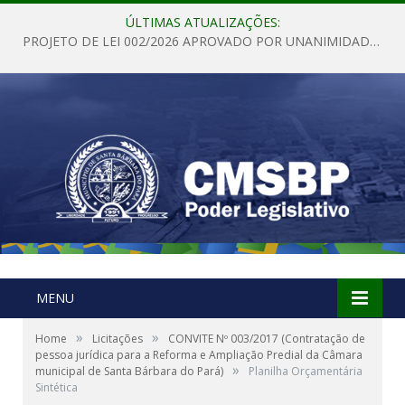
ÚLTIMAS ATUALIZAÇÕES:
PROJETO DE LEI 002/2026 APROVADO POR UNANIMIDADE EM SESSÃO ORDINÁRIA NESTA QUINTA – FEIRA 28 DE MAIO DE 2026
MENU
»
»
Home
Licitações
CONVITE Nº 003/2017 (Contratação de
pessoa jurídica para a Reforma e Ampliação Predial da Câmara
»
municipal de Santa Bárbara do Pará)
Planilha Orçamentária
Sintética