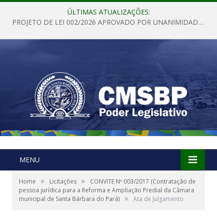
ÚLTIMAS ATUALIZAÇÕES:
PROJETO DE LEI 002/2026 APROVADO POR UNANIMIDADE EM SESSÃO ORDINÁRIA NESTA QUINTA – FEIRA 28 DE MAIO DE 2026
MENU
»
»
Home
Licitações
CONVITE Nº 003/2017 (Contratação de
pessoa jurídica para a Reforma e Ampliação Predial da Câmara
»
municipal de Santa Bárbara do Pará)
Ata de Julgamento