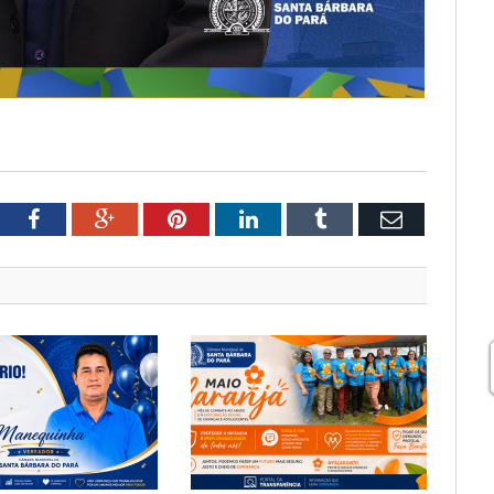
tter
Facebook
Google+
Pinterest
LinkedIn
Tumblr
Email