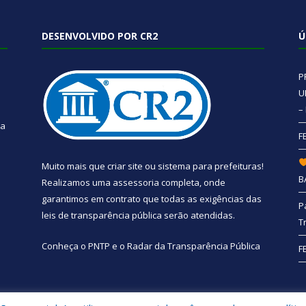
DESENVOLVIDO POR CR2
Ú
P
U
–
 a
F
Muito mais que
criar site
ou
sistema para prefeituras
!
B
Realizamos uma
assessoria
completa, onde
garantimos em contrato que todas as exigências das
P
leis de transparência pública
serão atendidas.
T
Conheça o
PNTP
e o
Radar da Transparência Pública
F