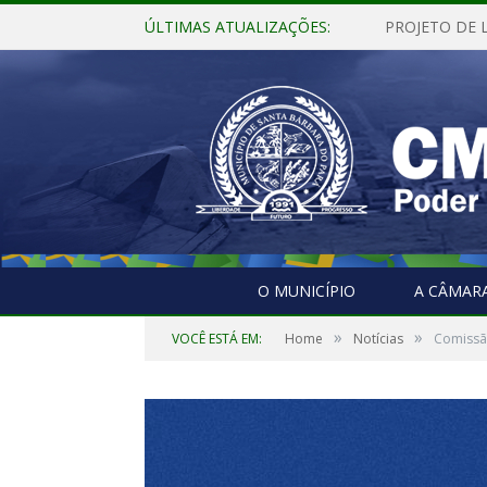
ÚLTIMAS ATUALIZAÇÕES:
O MUNICÍPIO
A CÂMAR
»
»
VOCÊ ESTÁ EM:
Home
Notícias
Comissã